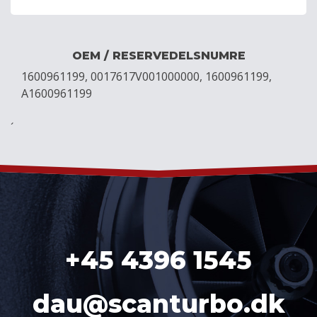
OEM / RESERVEDELSNUMRE
1600961199, 0017617V001000000, 1600961199,
A1600961199
´
+45 4396 1545
dau@scanturbo.dk