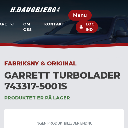
Skip
to
Menu
content
ARE
OM
KONTAKT
LOG
OSS
IND
FABRIKSNY & ORIGINAL
GARRETT TURBOLADER
743317-5001S
PRODUKTET ER PÅ LAGER
INGEN PRODUKTBILLEDER ENDNU