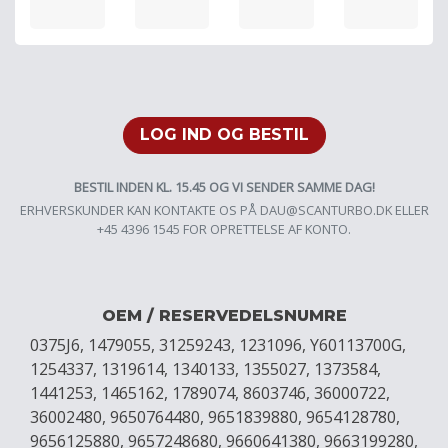
LOG IND OG BESTIL
BESTIL INDEN KL. 15.45 OG VI SENDER SAMME DAG!
ERHVERSKUNDER KAN KONTAKTE OS PÅ
DAU@SCANTURBO.DK
ELLER
+45 4396 1545 FOR OPRETTELSE AF KONTO.
OEM / RESERVEDELSNUMRE
0375J6, 1479055, 31259243, 1231096, Y60113700G,
1254337, 1319614, 1340133, 1355027, 1373584,
1441253, 1465162, 1789074, 8603746, 36000722,
36002480, 9650764480, 9651839880, 9654128780,
9656125880, 9657248680, 9660641380, 9663199280,