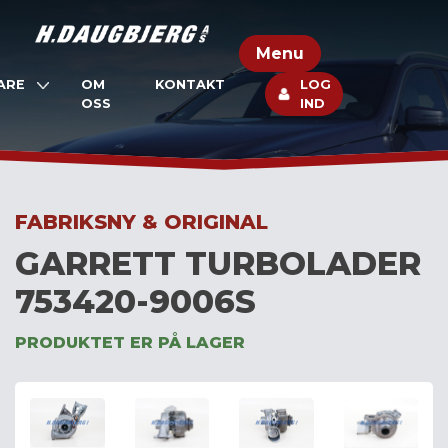
Skip
to
Menu
content
ARE
OM
KONTAKT
LOG
OSS
IND
FABRIKSNY & ORIGINAL
GARRETT TURBOLADER
753420-9006S
PRODUKTET ER PÅ LAGER