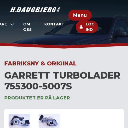
Skip
to
Menu
content
ARE
OM
KONTAKT
LOG
OSS
IND
FABRIKSNY & ORIGINAL
GARRETT TURBOLADER
755300-5007S
PRODUKTET ER PÅ LAGER