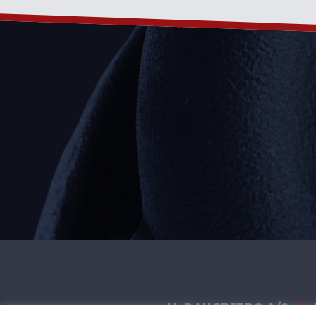
H. DAUGBJERG A/S
|