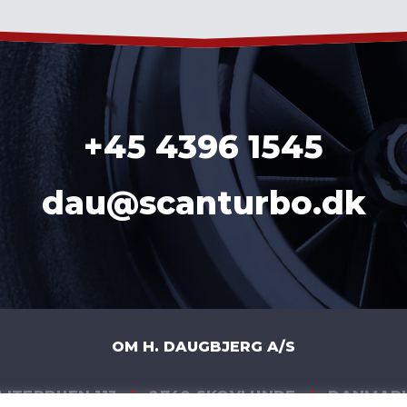
+45 4396 1545
dau@scanturbo.dk
OM H. DAUGBJERG A/S
LITERBUEN 11J
|
2740 SKOVLUNDE
|
DANMAR