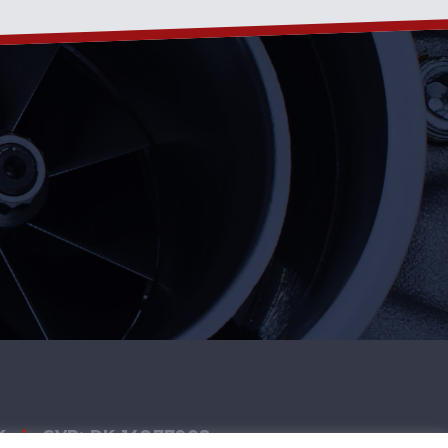
K
|
CVR: DK 14877908