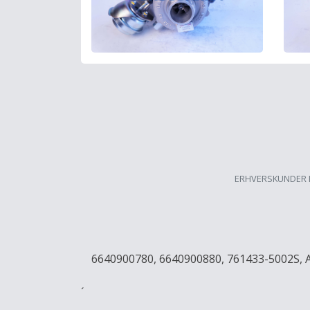
ERHVERSKUNDER 
6640900780, 6640900880, 761433-5002S,
´