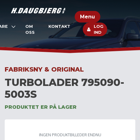
Skip
to
Menu
content
ARE
OM
KONTAKT
LOG
OSS
IND
FABRIKSNY & ORIGINAL
TURBOLADER 795090-
5003S
PRODUKTET ER PÅ LAGER
INGEN PRODUKTBILLEDER ENDNU