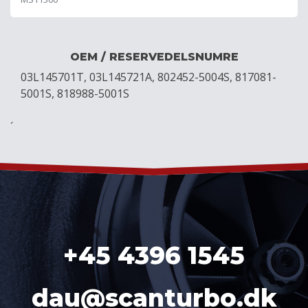
OEM / RESERVEDELSNUMRE
03L145701T, 03L145721A, 802452-5004S, 817081-
5001S, 818988-5001S
´
+45 4396 1545
dau@scanturbo.dk