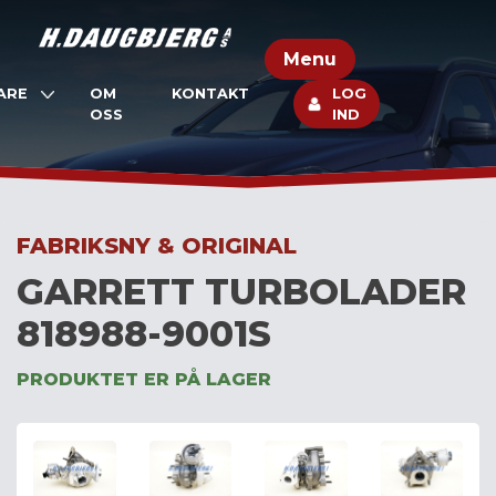
Skip
to
Menu
content
ARE
OM
KONTAKT
LOG
OSS
IND
FABRIKSNY & ORIGINAL
GARRETT TURBOLADER
818988-9001S
PRODUKTET ER PÅ LAGER