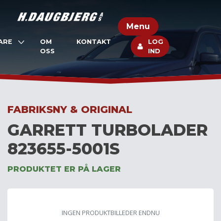
Skip
to
Menu
content
ARE
OM
KONTAKT
LOG
OSS
IND
FABRIKSNY & ORIGINAL
GARRETT TURBOLADER
823655-5001S
PRODUKTET ER PÅ LAGER
INGEN PRODUKTBILLEDER ENDNU