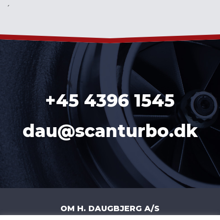
´
+45 4396 1545
dau@scanturbo.dk
OM H. DAUGBJERG A/S