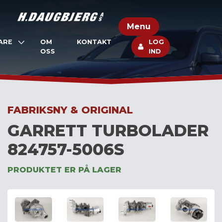
Skip
to
Menu
content
ARE
OM
KONTAKT
LOG
OSS
IND
FABRIKSNY & ORIGINAL
GARRETT TURBOLADER
824757-5006S
PRODUKTET ER PÅ LAGER