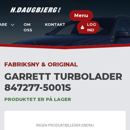
Skip
to
Menu
content
ARE
OM
KONTAKT
LOG
OSS
IND
FABRIKSNY & ORIGINAL
GARRETT TURBOLADER
847277-5001S
PRODUKTET ER PÅ LAGER
INGEN PRODUKTBILLEDER ENDNU