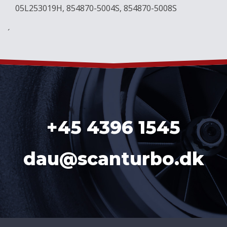
05L253019H, 854870-5004S, 854870-5008S
´
+45 4396 1545
dau@scanturbo.dk