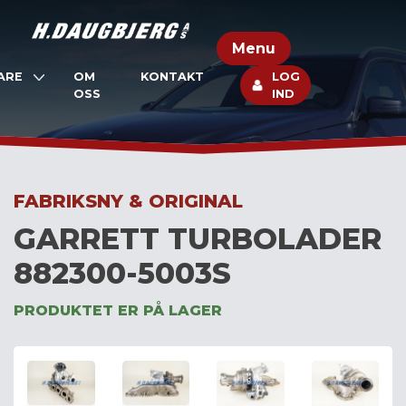
Skip
to
Menu
content
ARE
OM
KONTAKT
LOG
OSS
IND
FABRIKSNY & ORIGINAL
GARRETT TURBOLADER
882300-5003S
PRODUKTET ER PÅ LAGER