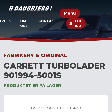
Skip
to
Menu
content
ARE
OM
KONTAKT
LOG
OSS
IND
FABRIKSNY & ORIGINAL
GARRETT TURBOLADER
901994-5001S
PRODUKTET ER PÅ LAGER
INGEN PRODUKTBILLEDER ENDNU