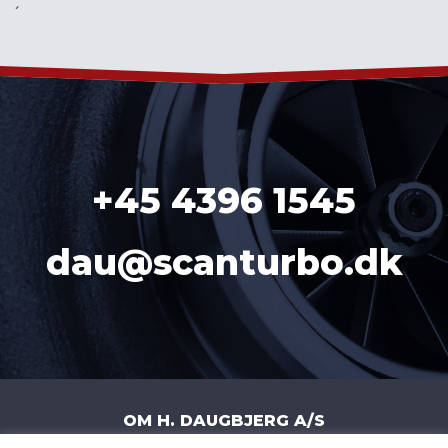
´
+45 4396 1545
dau@scanturbo.dk
OM H. DAUGBJERG A/S