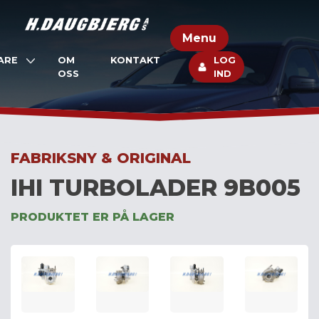
Skip
to
Menu
content
ARE
OM
KONTAKT
LOG
OSS
IND
FABRIKSNY & ORIGINAL
IHI TURBOLADER 9B005
PRODUKTET ER PÅ LAGER