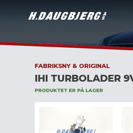
Skip
to
content
FABRIKSNY & ORIGINAL
IHI TURBOLADER 9
PRODUKTET ER PÅ LAGER