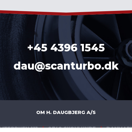
+45 4396 1545
dau@scanturbo.dk
OM H. DAUGBJERG A/S
LITERBUEN 11J
|
2740 SKOVLUNDE
|
DANMAR