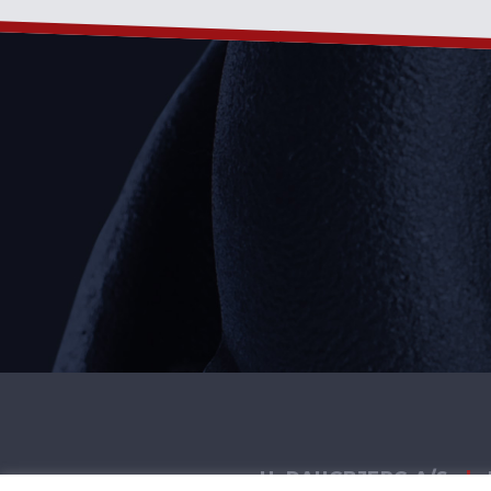
H. DAUGBJERG A/S
|