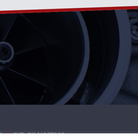
K
|
CVR: DK 14877908