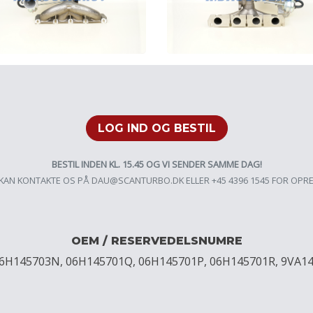
LOG IND OG BESTIL
BESTIL INDEN KL. 15.45 OG VI SENDER SAMME DAG!
KAN KONTAKTE OS PÅ
DAU@SCANTURBO.DK
ELLER +45 4396 1545 FOR OPR
OEM / RESERVEDELSNUMRE
06H145703N, 06H145701Q, 06H145701P, 06H145701R, 9VA1