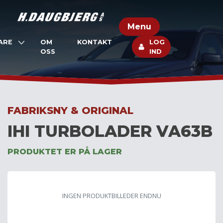
Skip
to
Menu
content
ARE
OM
KONTAKT
LOG
OSS
IND
FABRIKSNY & ORIGINAL
IHI TURBOLADER VA63B
PRODUKTET ER PÅ LAGER
INGEN PRODUKTBILLEDER ENDNU