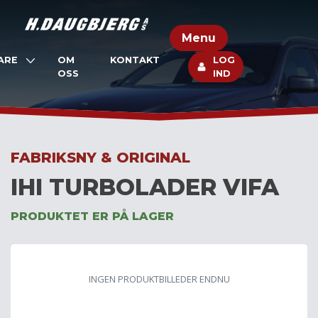
Skip
to
Menu
content
ARE
OM
KONTAKT
LOG
OSS
IND
FABRIKSNY & ORIGINAL
IHI TURBOLADER VIFA
PRODUKTET ER PÅ LAGER
INGEN PRODUKTBILLEDER ENDNU