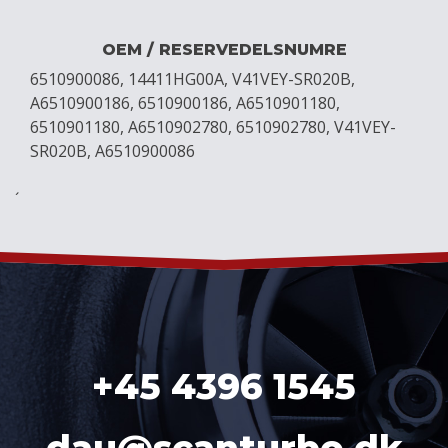
OEM / RESERVEDELSNUMRE
6510900086, 14411HG00A, V41VEY-SR020B,
A6510900186, 6510900186, A6510901180,
6510901180, A6510902780, 6510902780, V41VEY-
SR020B, A6510900086
´
+45 4396 1545