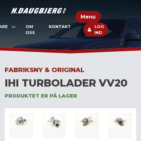
Skip
to
Menu
content
ARE
OM
KONTAKT
LOG
OSS
IND
FABRIKSNY & ORIGINAL
IHI TURBOLADER VV20
PRODUKTET ER PÅ LAGER