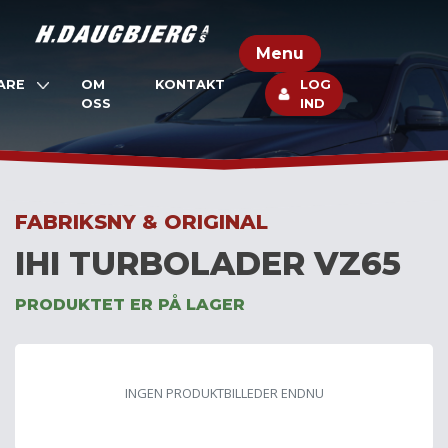
Skip
to
Menu
content
ARE
OM
KONTAKT
LOG
OSS
IND
FABRIKSNY & ORIGINAL
IHI TURBOLADER VZ65
PRODUKTET ER PÅ LAGER
INGEN PRODUKTBILLEDER ENDNU