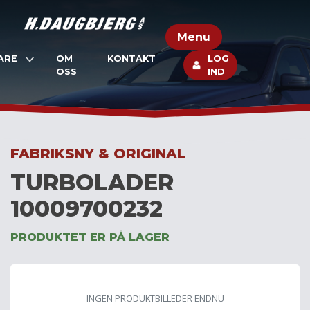
Skip
to
Menu
content
ARE
OM
KONTAKT
LOG
OSS
IND
FABRIKSNY & ORIGINAL
TURBOLADER
10009700232
PRODUKTET ER PÅ LAGER
INGEN PRODUKTBILLEDER ENDNU