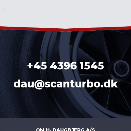
´
+45 4396 1545
dau@scanturbo.dk
OM H. DAUGBJERG A/S