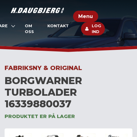
Skip
to
Menu
content
ARE
OM
KONTAKT
LOG
OSS
IND
FABRIKSNY & ORIGINAL
BORGWARNER
TURBOLADER
16339880037
PRODUKTET ER PÅ LAGER