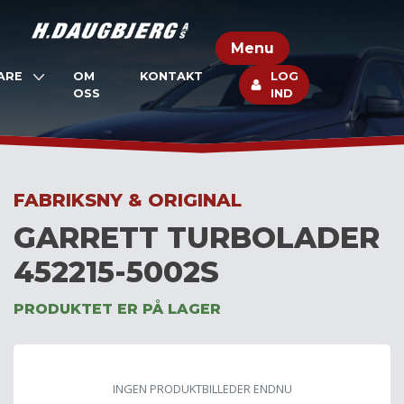
Skip
to
Menu
content
ARE
OM
KONTAKT
LOG
OSS
IND
FABRIKSNY & ORIGINAL
GARRETT TURBOLADER
452215-5002S
PRODUKTET ER PÅ LAGER
INGEN PRODUKTBILLEDER ENDNU