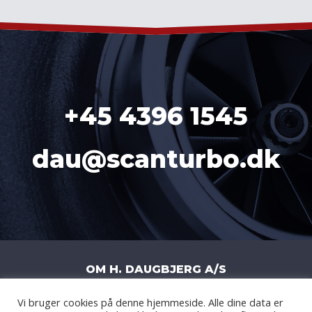
+45 4396 1545
dau@scanturbo.dk
OM H. DAUGBJERG A/S
Vi bruger cookies på denne hjemmeside. Alle dine data er
H. DAUGBJERG A/S
|
LITERBUEN 11J
|