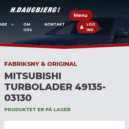
Skip
to
Menu
content
ARE
OM
KONTAKT
LOG
OSS
IND
FABRIKSNY & ORIGINAL
MITSUBISHI
TURBOLADER 49135-
03130
PRODUKTET ER PÅ LAGER