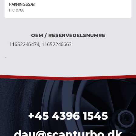
PAKNINGSSÆT
PK10780
OEM / RESERVEDELSNUMRE
11652246474, 11652246663
´
+45 4396 1545
dau@scanturbo.dk