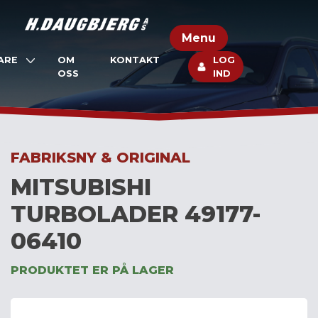
Skip
to
Menu
content
ARE
OM
KONTAKT
LOG
OSS
IND
FABRIKSNY & ORIGINAL
MITSUBISHI
TURBOLADER 49177-
06410
PRODUKTET ER PÅ LAGER