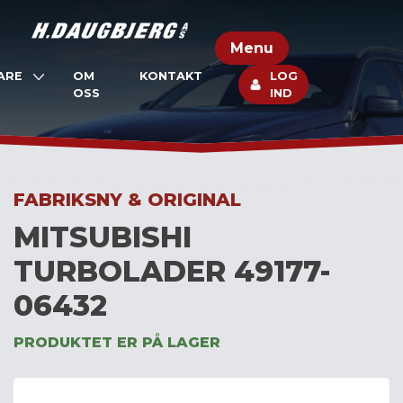
Skip
to
Menu
content
ARE
OM
KONTAKT
LOG
OSS
IND
FABRIKSNY & ORIGINAL
MITSUBISHI
TURBOLADER 49177-
06432
PRODUKTET ER PÅ LAGER