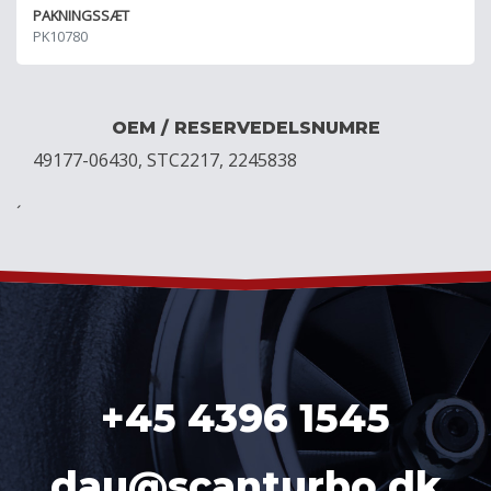
PAKNINGSSÆT
PK10780
OEM / RESERVEDELSNUMRE
49177-06430, STC2217, 2245838
´
+45 4396 1545
dau@scanturbo.dk