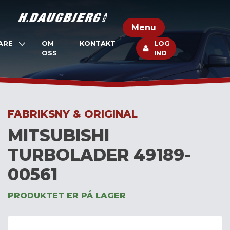
Skip
to
Menu
content
ARE
OM
KONTAKT
LOG
OSS
IND
FABRIKSNY & ORIGINAL
MITSUBISHI
TURBOLADER 49189-
00561
PRODUKTET ER PÅ LAGER