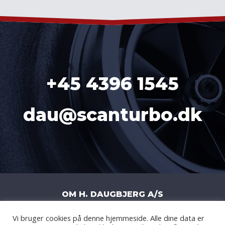
+45 4396 1545
dau@scanturbo.dk
OM H. DAUGBJERG A/S
Vi bruger cookies på denne hjemmeside. Alle dine data er
H. DAUGBJERG A/S
|
LITERBUEN 11J
|