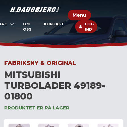
Skip
to
Menu
content
ARE
OM
KONTAKT
LOG
OSS
IND
FABRIKSNY & ORIGINAL
MITSUBISHI
TURBOLADER 49189-
01800
PRODUKTET ER PÅ LAGER