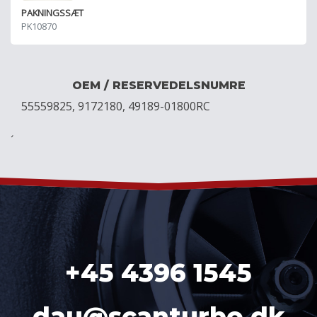
PAKNINGSSÆT
PK10870
OEM / RESERVEDELSNUMRE
55559825, 9172180, 49189-01800RC
´
+45 4396 1545
dau@scanturbo.dk