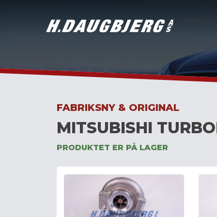
Skip
to
content
FABRIKSNY & ORIGINAL
MITSUBISHI TURBO
PRODUKTET ER PÅ LAGER