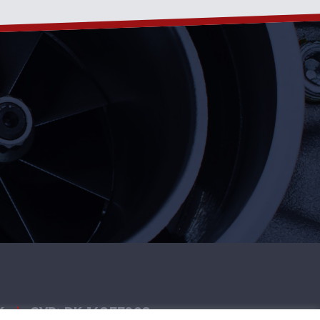
K
|
CVR: DK 14877908