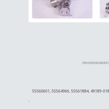
ERHVERSKUNDER 
55560601, 55564966, 55561884, 49189-01
´