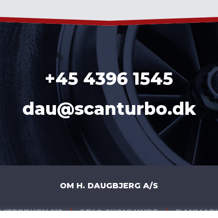
+45 4396 1545
dau@scanturbo.dk
OM H. DAUGBJERG A/S
LITERBUEN 11J
|
2740 SKOVLUNDE
|
DANMAR