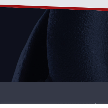
H. DAUGBJERG A/S
|