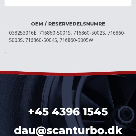
OEM / RESERVEDELSNUMRE
038253016E, 716860-5001S, 716860-5002S, 716860-
5003S, 716860-5004S, 716860-9005W
´
+45 4396 1545
dau@scanturbo.dk