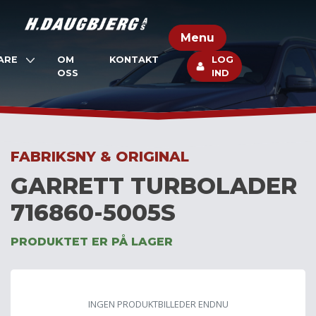
Skip
to
Menu
content
ARE
OM
KONTAKT
LOG
OSS
IND
FABRIKSNY & ORIGINAL
GARRETT TURBOLADER
716860-5005S
PRODUKTET ER PÅ LAGER
INGEN PRODUKTBILLEDER ENDNU