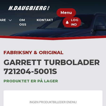
Skip
to
Menu
content
ARE
OM
KONTAKT
LOG
OSS
IND
FABRIKSNY & ORIGINAL
GARRETT TURBOLADER
721204-5001S
PRODUKTET ER PÅ LAGER
INGEN PRODUKTBILLEDER ENDNU